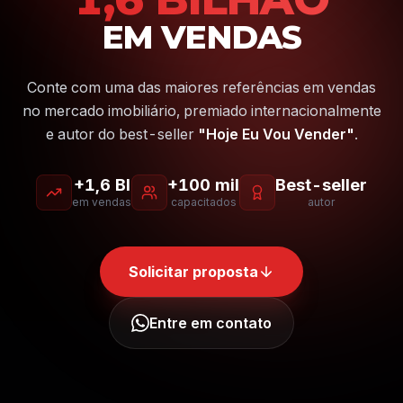
EM VENDAS
Conte com uma das maiores referências em vendas
no mercado imobiliário, premiado internacionalmente
e autor do best-seller
"Hoje Eu Vou Vender"
.
+1,6 BI
+100 mil
Best-seller
em vendas
capacitados
autor
Solicitar proposta
Entre em contato